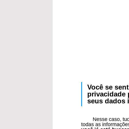
Você se sen
privacidade 
seus dados 
	Nesse caso, tudo que é bom no nível básico, é ruim para você, pois no nível básico, 
todas as informações