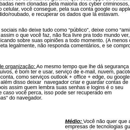
badas nem clonadas pela maioria dos cyber criminosos,
 celular, você consegue, pela sua conta google ou apple
dido/roubado, e recuperar os dados que lá estavam.
assim o que você faz, não fica livre pra todo mundo ver
plicando sobre suas opiniões a todo momento. (A menos 
eta legalmente, não responda comentários, e se compro
e organização: 
Ao mesmo tempo que lhe dá segurança 
rquivos, é bom ter e usar, serviço de e-mail, nuvem, paco
conta, como serviços outlook + office + edge, ou google 
, além disso deixar  navegador criar e guardar contas de 
 pois assim quem lembra suas senhas e logins é o seu 
e caso você perca, isso pode ser recuperado em 
as” do navegador.
Médio: 
Você não quer que 
empresas de tecnologias gu