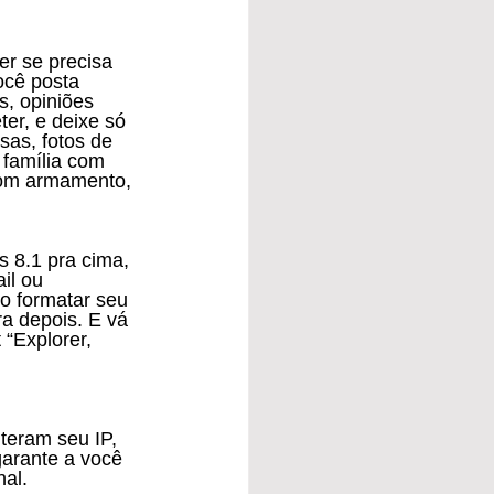
ocê posta 
, opiniões 
er, e deixe só 
sas, fotos de 
 família com 
 com armamento, 
il ou 
o formatar seu 
ra depois. E vá 
“Explorer, 
arante a você 
nal.