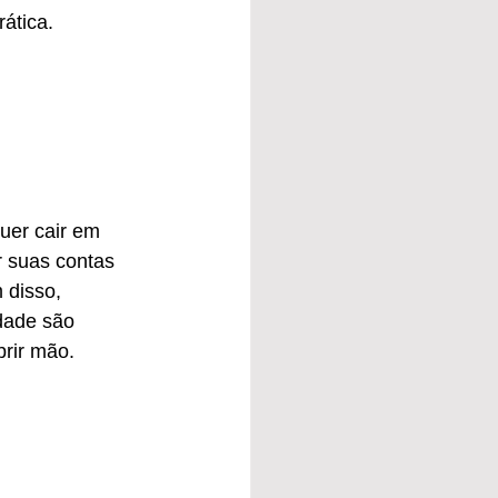
rática.
uer cair em 
r suas contas 
 disso, 
dade são 
brir mão.