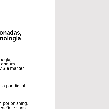
onadas, 
nologia 
, dar um 
SMS e manter 
icação e suas 