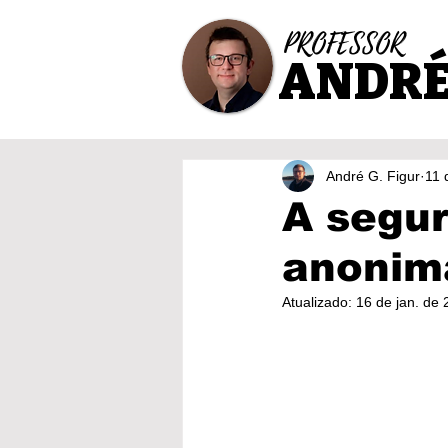
PROFESSOR
ANDRÉ
André G. Figur
11 
A segur
anonim
Atualizado:
16 de jan. de