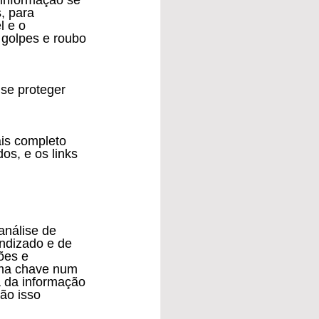
, para 
 e o 
golpes e roubo 
os, e os links 
ndizado e de 
ões e 
uma chave num 
 da informação 
ão isso 