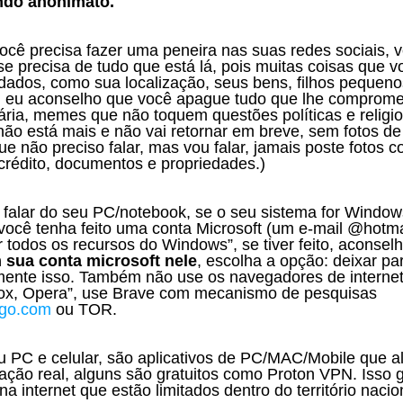
ndo anonimato.
 se precisa de tudo que está lá, pois muitas coisas que v
dos, como sua localização, seus bens, filhos pequenos
as, eu aconselho que você apague tudo que lhe compromet
linária, memes que não toquem questões políticas e religio
não está mais e não vai retornar em breve, sem fotos de
ue não preciso falar, mas vou falar, jamais poste fotos
 crédito, documentos e propriedades.)
você tenha feito uma conta Microsoft (um e-mail @hotma
 todos os recursos do Windows”, se tiver feito, aconselh
 sua conta microsoft nele
, escolha a opção: deixar pa
mente isso. Também não use os navegadores de internet 
ox, Opera”, use Brave com mecanismo de pesquisas 
kgo.com
 ou TOR.
ção real, alguns são gratuitos como Proton VPN. Isso g
 internet que estão limitados dentro do território nacio