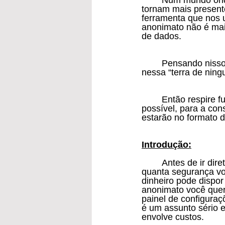
	Num mundo onde tudo fica cada vez mais conectado, e os sistemas de informação se 
tornam mais present
ferramenta que nos 
anonimato não é mai
de dados.
	Pensando nisso é que resolvi escrever esse artigo, para ajudar leigos a se proteger 
nessa “terra de ning
	Então respire fundo e vamos lá, pois esse artigo é longo e visa ser o mais completo 
possível, para a cons
estarão no formato de
Introdução:
	Antes de ir direto para a parte prática, é necessário que você faça uma análise de 
quanta segurança vo
dinheiro pode dispor
anonimato você quer
painel de configura
é um assunto sério 
envolve custos.