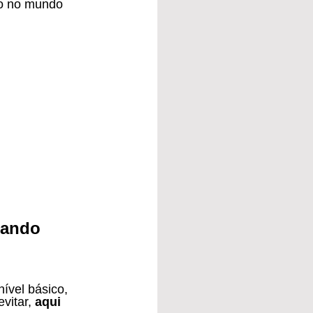
o no mundo 
rando 
vitar, 
aqui 