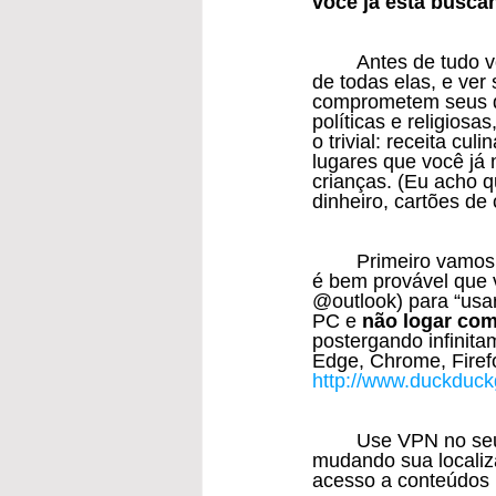
você já está busca
	Antes de tudo você precisa fazer uma peneira nas suas redes sociais, ver se precisa 
de todas elas, e ver
comprometem seus da
políticas e religios
o trivial: receita cu
lugares que você já 
crianças. (Eu acho q
dinheiro, cartões de
	Primeiro vamos falar do seu PC/notebook, se o seu sistema for Windows 8.1 pra cima, 
é bem provável que 
@outlook) para “usar
PC e 
não logar com
postergando infinita
Edge, Chrome, Firef
http://www.duckduc
	Use VPN no seu PC e celular, são aplicativos de PC/MAC/Mobile que alteram seu IP, 
mudando sua localiza
acesso a conteúdos na