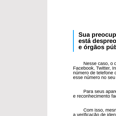
Sua preocup
está despre
e órgãos pú
	Nesse caso, o que você precisa é ativar no seu Whatsapp, Telegram, Google, 
Facebook, Twitter, I
número de telefone 
esse número no seu 
	Para seus aparelhos use senhas e quando disponível, desbloqueio de tela por digital, 
e reconhecimento fac
	Com isso, mesmo que você cometa um deslize e vaze sua senha e login por phishing, 
a verificação de ide