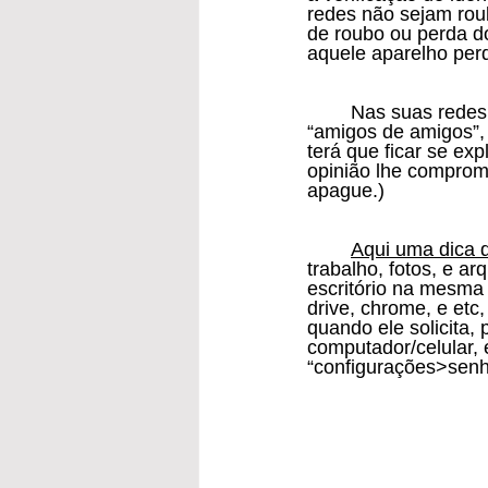
redes não sejam rou
de roubo ou perda do
aquele aparelho per
	Nas suas redes sociais não deixe tudo como “público”, deixe como “amigos”, ou 
“amigos de amigos”, 
terá que ficar se ex
opinião lhe comprom
apague.)
Aqui uma dica d
trabalho, fotos, e a
escritório na mesma 
drive, chrome, e etc
quando ele solicita,
computador/celular, 
“configurações>senh